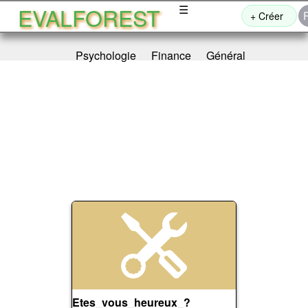
EVALFOREST
☰
+ Créer
Psychologie
Finance
Général
Etes_vous_heureux_?