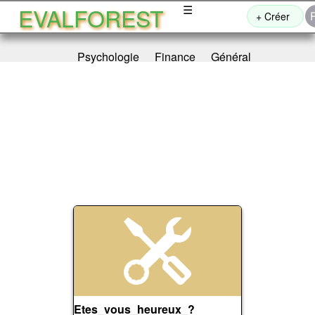
EVALFOREST
☰
+ Créer
Psychologie
Finance
Général
Etes_vous_heureux_?